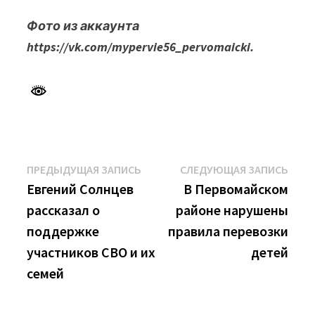
Фото из аккаунта
https://vk.com/mypervie56_pervomaicki.
Навигация
Предыдущая
Сле
ПРЕДЫДУЩАЯ ЗАПИСЬ
СЛЕДУЮЩАЯ ЗАПИСЬ
запись:
запи
Евгений Солнцев
В Первомайском
по
рассказал о
районе нарушены
записям
поддержке
правила перевозки
участников СВО и их
детей
семей