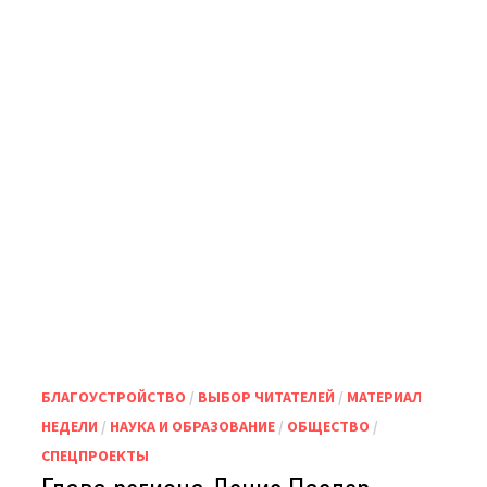
ПРИНЯЛ
УЧАСТИЕ
В
ОТКРЫТИИ
ЦЕНТРАЛЬНОЙ
ДЕТСКОЙ
БИБЛИОТЕКИ
БУЗУЛУКА
«ГОРОД
МАРШАКА»
ПОСЛЕ
МОДЕРНИЗАЦИИ
БЛАГОУСТРОЙСТВО
/
ВЫБОР ЧИТАТЕЛЕЙ
/
МАТЕРИАЛ
НЕДЕЛИ
/
НАУКА И ОБРАЗОВАНИЕ
/
ОБЩЕСТВО
/
СПЕЦПРОЕКТЫ