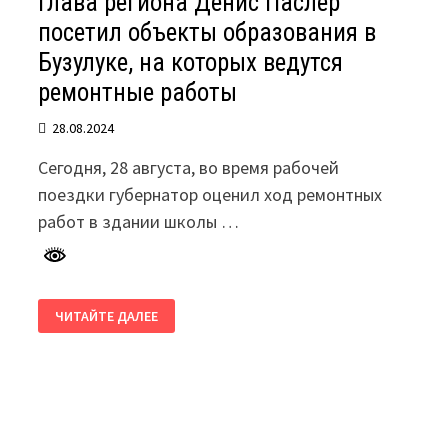
Глава региона Денис Паслер
посетил объекты образования в
Бузулуке, на которых ведутся
ремонтные работы
28.08.2024
Сегодня, 28 августа, во время рабочей
поездки губернатор оценил ход ремонтных
работ в здании школы …
ГЛАВА
ЧИТАЙТЕ ДАЛЕЕ
РЕГИОНА
ДЕНИС
ПАСЛЕР
ПОСЕТИЛ
ОБЪЕКТЫ
ОБРАЗОВАНИЯ
В
БУЗУЛУКЕ,
НА
КОТОРЫХ