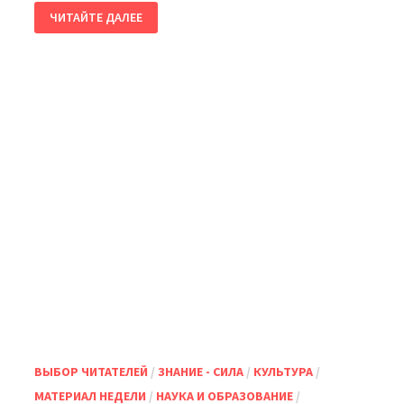
ГУБЕРНАТОР
ЧИТАЙТЕ ДАЛЕЕ
ОРЕНБУРЖЬЯ
ВРУЧИЛ
РАБОТНИКАМ
АПК
ПЕРВОМАЙСКОГО
РАЙОНА
ЗНАКИ
ОТЛИЧИЯ
«ЗА
СОДЕЙСТВИЕ
СВО»
ВЫБОР ЧИТАТЕЛЕЙ
/
ЗНАНИЕ - СИЛА
/
КУЛЬТУРА
/
МАТЕРИАЛ НЕДЕЛИ
/
НАУКА И ОБРАЗОВАНИЕ
/