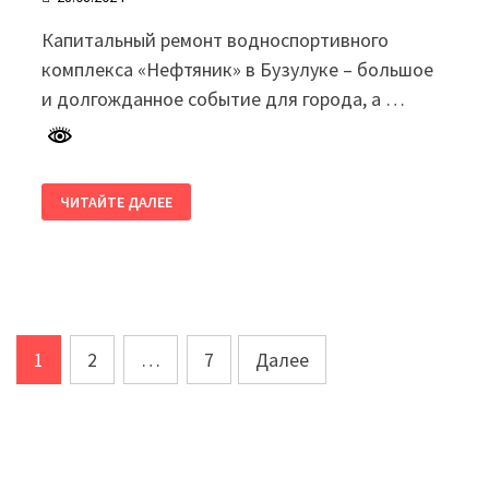
Капитальный ремонт водноспортивного
комплекса «Нефтяник» в Бузулуке – большое
и долгожданное событие для города, а …
ГУБЕРНАТОР
ЧИТАЙТЕ ДАЛЕЕ
ПАСЛЕР
ПОСЕТИЛ
ВОДНОСПОРТИВНЫЙ
КОМПЛЕКС
«НЕФТЯНИК»
В
БУЗУЛУКЕ,
ГДЕ
СЕЙЧАС
Пагинация
ИДЕТ
1
2
…
7
Далее
КАПИТАЛЬНЫЙ
РЕМОНТ
записей