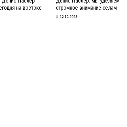
р Денис Паслер
Денис Паслер: мы уделяем
егодня на востоке
огромное внимание селам
12.12.2023