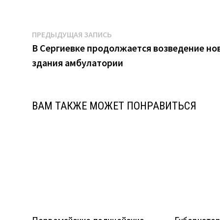
Навигация
Предыдущая
ПРЕДЫДУЩАЯ ЗАПИСЬ
запись:
В Сергиевке продолжается возведение но
по
здания амбулатории
записям
ВАМ ТАКЖЕ МОЖЕТ ПОНРАВИТЬСЯ