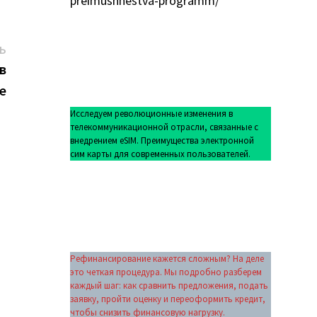
preimushhestva-programm/
Следующая
Ь
запись:
в
е
Исследуем революционные изменения в
телекоммуникационной отрасли, связанные с
внедрением eSIM. Преимущества электронной
сим карты для современных пользователей.
Рефинансирование кажется сложным? На деле
это четкая процедура. Мы подробно разберем
каждый шаг: как сравнить предложения, подать
заявку, пройти оценку и переоформить кредит,
чтобы снизить финансовую нагрузку.