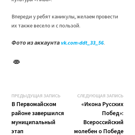
Впереди у ребят каникулы, желаем провести
их также весело и с пользой.
Фото из аккаунта
vk.com›ddt_33_56
.
Навигация
Предыдущая
Сле
ПРЕДЫДУЩАЯ ЗАПИСЬ
СЛЕДУЮЩАЯ ЗАПИСЬ
запись:
запи
В Первомайском
«Икона Русских
по
районе завершился
Побед»:
записям
муниципальный
Всероссийский
этап
молебен о Победе