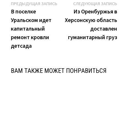
Навигация
Предыдущая
Сле
ПРЕДЫДУЩАЯ ЗАПИСЬ
СЛЕДУЮЩАЯ ЗАПИСЬ
запись:
запи
В поселке
Из Оренбуржья в
по
Уральском идет
Херсонскую область
записям
капитальный
доставлен
ремонт кровли
гуманитарный груз
детсада
ВАМ ТАКЖЕ МОЖЕТ ПОНРАВИТЬСЯ