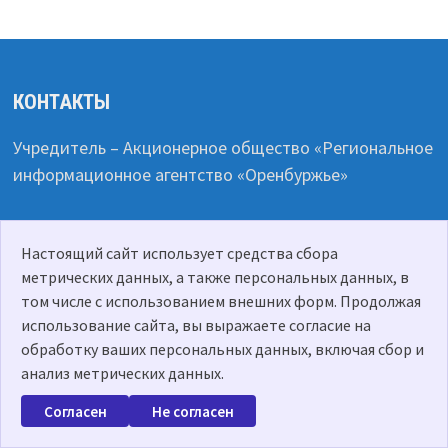
КОНТАКТЫ
Учредитель – Акционерное общество «Региональное
информационное агентство «Оренбуржье»
461980, Оренбургская область, Первомайский район,
Настоящий сайт использует средства сбора
посёлок Первомайский, улица Школьная, дом 3.
метрических данных, а также персональных данных, в
том числе с использованием внешних форм. Продолжая
Телефоны: (835348) 4-15-59, (835348) 4-16-35
использование сайта, вы выражаете согласие на
обработку ваших персональных данных, включая сбор и
E-mail: prichaganie@yandex.ru
анализ метрических данных.
Согласен
Не согласен
Сетевое издание PRICHAGANIE.RU
Зарегистрировано Федеральной службой по надзору