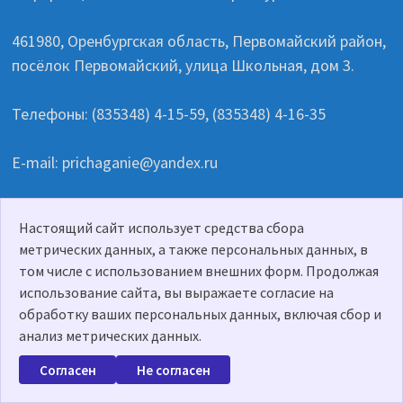
461980, Оренбургская область, Первомайский район,
посёлок Первомайский, улица Школьная, дом 3.
Телефоны: (835348) 4-15-59, (835348) 4-16-35
E-mail: prichaganie@yandex.ru
Сетевое издание PRICHAGANIE.RU
Настоящий сайт использует средства сбора
Зарегистрировано Федеральной службой по надзору
метрических данных, а также персональных данных, в
в сфере связи, информационных технологий и
том числе с использованием внешних форм. Продолжая
массовых коммуникаций ЭЛ № ФС77-82600 от
использование сайта, вы выражаете согласие на
30.12.2021 г. 461980, Оренбургская область,
обработку ваших персональных данных, включая сбор и
Первомайский район, п. Первомайский, ул.
анализ метрических данных.
Школьная, д. 3. Главный редактор Тыщенко С.Н. Тел.:
Согласен
Не согласен
(35348) 4-15-59. email: prichaganie@yandex.ru.