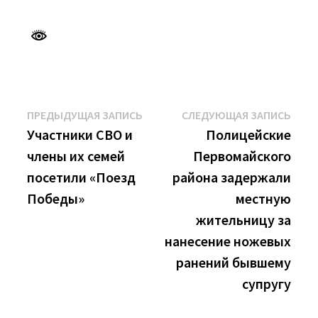
Навигация
Предыдущая
Сле
ПРЕДЫДУЩАЯ ЗАПИСЬ
СЛЕДУЮЩАЯ ЗАПИСЬ
запись:
запи
Участники СВО и
Полицейские
по
члены их семей
Первомайского
записям
посетили «Поезд
района задержали
Победы»
местную
жительницу за
нанесение ножевых
ранений бывшему
супругу