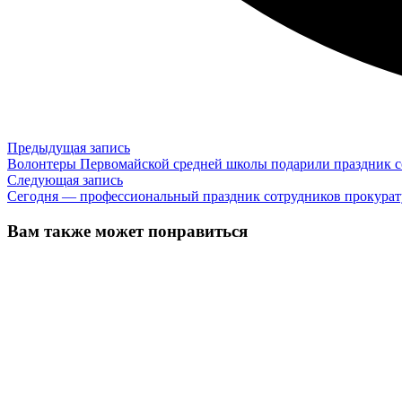
Навигация
Предыдущая
Предыдущая запись
запись:
Волонтеры Первомайской средней школы подарили праздник 
по
Следующая
Следующая запись
записям
запись:
Сегодня — профессиональный праздник сотрудников прокура
Вам также может понравиться