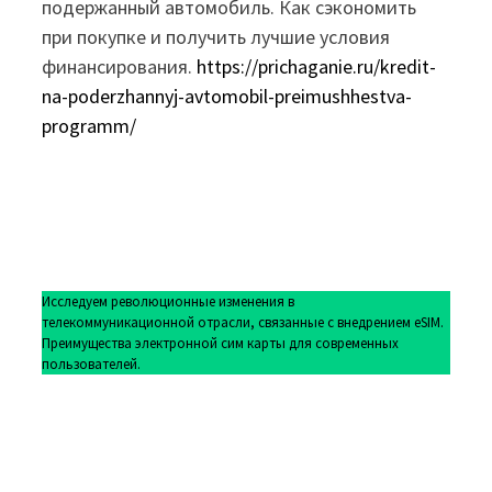
подержанный автомобиль. Как сэкономить
при покупке и получить лучшие условия
финансирования.
https://prichaganie.ru/kredit-
na-poderzhannyj-avtomobil-preimushhestva-
programm/
Исследуем революционные изменения в
телекоммуникационной отрасли, связанные с внедрением eSIM.
Преимущества электронной сим карты для современных
пользователей.