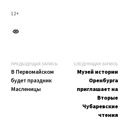
12+
Навигация
Предыдущая
Сле
ПРЕДЫДУЩАЯ ЗАПИСЬ
СЛЕДУЮЩАЯ ЗАПИСЬ
запись:
запи
В Первомайском
Музей истории
по
будет праздник
Оренбурга
записям
Масленицы
приглашает на
Вторые
Чубаревские
чтения