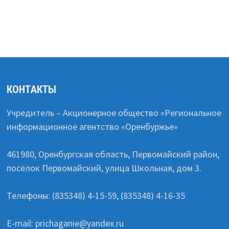
КОНТАКТЫ
Учредитель – Акционерное общество «Региональное
информационное агентство «Оренбуржье»
461980, Оренбургская область, Первомайский район,
посёлок Первомайский, улица Школьная, дом 3.
Телефоны: (835348) 4-15-59, (835348) 4-16-35
E-mail: prichaganie@yandex.ru