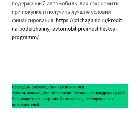
подержанный автомобиль. Как сэкономить
при покупке и получить лучшие условия
финансирования.
https://prichaganie.ru/kredit-
na-poderzhannyj-avtomobil-preimushhestva-
programm/
Исследуем революционные изменения в
телекоммуникационной отрасли, связанные с внедрением eSIM.
Преимущества электронной сим карты для современных
пользователей.