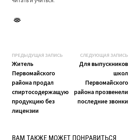
читать и учиться.
Навигация
Предыдущая
Сле
ПРЕДЫДУЩАЯ ЗАПИСЬ
СЛЕДУЮЩАЯ ЗАПИСЬ
запись:
запи
Житель
Для выпускников
по
Первомайского
школ
записям
района продал
Первомайского
спиртосодержащую
района прозвенели
продукцию без
последние звонки
лицензии
ВАМ ТАКЖЕ МОЖЕТ ПОНРАВИТЬСЯ