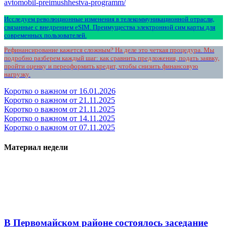
avtomobil-preimushhestva-programm/
Исследуем революционные изменения в телекоммуникационной отрасли,
связанные с внедрением eSIM. Преимущества электронной сим карты для
современных пользователей.
Рефинансирование кажется сложным? На деле это четкая процедура. Мы
подробно разберем каждый шаг: как сравнить предложения, подать заявку,
пройти оценку и переоформить кредит, чтобы снизить финансовую
нагрузку.
Коротко о важном от 16.01.2026
Коротко о важном от 21.11.2025
Коротко о важном от 21.11.2025
Коротко о важном от 14.11.2025
Коротко о важном от 07.11.2025
Материал недели
В Первомайском районе состоялось заседание