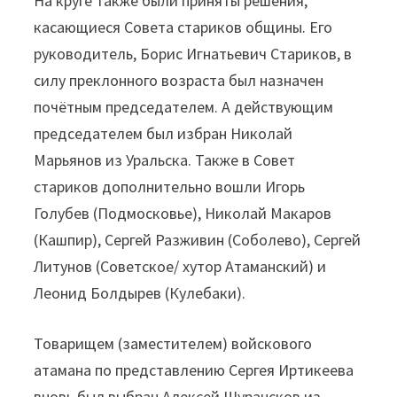
На круге также были приняты решения,
касающиеся Совета стариков общины. Его
руководитель, Борис Игнатьевич Стариков, в
силу преклонного возраста был назначен
почётным председателем. А действующим
председателем был избран Николай
Марьянов из Уральска. Также в Совет
стариков дополнительно вошли Игорь
Голубев (Подмосковье), Николай Макаров
(Кашпир), Сергей Разживин (Соболево), Сергей
Литунов (Советское/ хутор Атаманский) и
Леонид Болдырев (Кулебаки).
Товарищем (заместителем) войскового
атамана по представлению Сергея Иртикеева
вновь был выбран Алексей Шурансков из