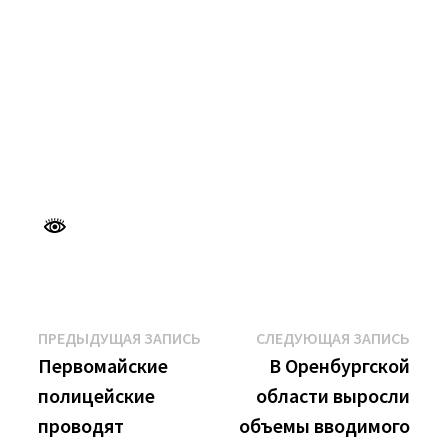
Навигация
Предыдущая
Сле
ПРЕДЫДУЩАЯ ЗАПИСЬ
СЛЕДУЮЩАЯ ЗАПИСЬ
запись:
запи
Первомайские
В Оренбургской
по
полицейские
области выросли
записям
проводят
объемы вводимого