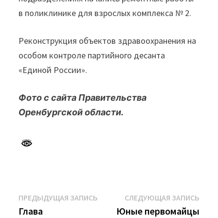
в поликлинике для взрослых комплекса № 2.
Реконструкция объектов здравоохранения на
особом контроле партийного десанта
«Единой России».
Фото с сайта Правительства
Оренбургской области.
Навигация
Предыдущая
Сле
ПРЕДЫДУЩАЯ ЗАПИСЬ
СЛЕДУЮЩАЯ ЗАПИСЬ
запись:
запи
Глава
Юные первомайцы
по