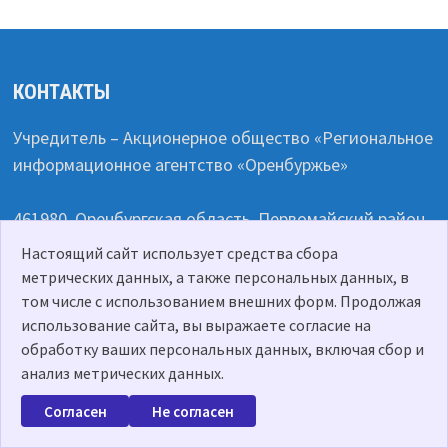
КОНТАКТЫ
Учредитель – Акционерное общество «Региональное
информационное агентство «Оренбуржье»
461980, Оренбургская область, Первомайский район,
посёлок Первомайский, улица Школьная, дом 3.
Настоящий сайт использует средства сбора
метрических данных, а также персональных данных, в
Телефоны: (835348) 4-15-59, (835348) 4-16-35
том числе с использованием внешних форм. Продолжая
использование сайта, вы выражаете согласие на
обработку ваших персональных данных, включая сбор и
E-mail: prichaganie@yandex.ru
анализ метрических данных.
Сетевое издание PRICHAGANIE.RU
Согласен
Не согласен
Зарегистрировано Федеральной службой по надзору