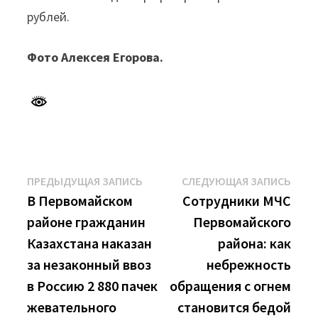
рублей.
Фото Алексея Егорова.
Навигация
Предыдущая
Сле
ПРЕДЫДУЩАЯ ЗАПИСЬ
СЛЕДУЮЩАЯ ЗАПИСЬ
запись:
запи
В Первомайском
Сотрудники МЧС
по
районе гражданин
Первомайского
записям
Казахстана наказан
района: как
за незаконный ввоз
небрежность
в Россию 2 880 пачек
обращения с огнем
жевательного
становится бедой