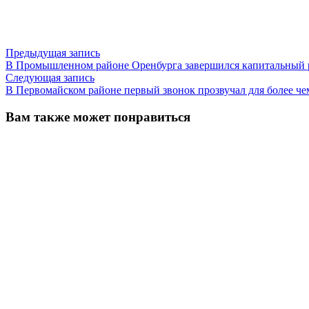
Навигация
Предыдущая
Предыдущая запись
запись:
В Промышленном районе Оренбурга завершился капитальный 
по
Следующая
Следующая запись
записям
запись:
В Первомайском районе первый звонок прозвучал для более че
Вам также может понравиться