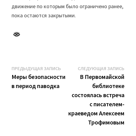
движение по которым было ограничено ранее,
пока остаются закрытыми.
Навигация
Предыдущая
Сле
ПРЕДЫДУЩАЯ ЗАПИСЬ
СЛЕДУЮЩАЯ ЗАПИСЬ
запись:
запи
Меры безопасности
В Первомайской
по
в период паводка
библиотеке
записям
состоялась встреча
с писателем-
краеведом Алексеем
Трофимовым