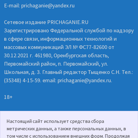
E-mail: prichaganie@yandex.ru
Сетевое издание PRICHAGANIE.RU
Зарегистрировано Федеральной службой по надзору
в сфере связи, информационных технологий и
массовых коммуникаций ЭЛ № ФС77-82600 от
30.12.2021 г. 461980, Оренбургская область,
Первомайский район, п. Первомайский, ул.
Школьная, д. 3. Главный редактор Тыщенко С.Н. Тел.:
(35348) 4-15-59. email: prichaganie@yandex.ru.
18+
Настоящий сайт использует средства сбора
Политика о персональных данных
метрических данных, а также персональных данных, в
том числе с использованием внешних форм. Продолжая