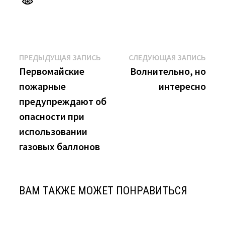
Навигация
Предыдущая
Сле
ПРЕДЫДУЩАЯ ЗАПИСЬ
СЛЕДУЮЩАЯ ЗАПИСЬ
запись:
запи
Первомайские
Волнительно, но
по
пожарные
интересно
записям
предупреждают об
опасности при
использовании
газовых баллонов
ВАМ ТАКЖЕ МОЖЕТ ПОНРАВИТЬСЯ