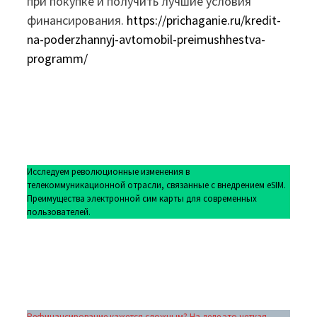
при покупке и получить лучшие условия
финансирования.
https://prichaganie.ru/kredit-
na-poderzhannyj-avtomobil-preimushhestva-
programm/
Исследуем революционные изменения в
телекоммуникационной отрасли, связанные с внедрением eSIM.
Преимущества электронной сим карты для современных
пользователей.
Рефинансирование кажется сложным? На деле это четкая